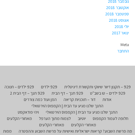
נובמבר 2018
אוקטובר 2018
ספטמבר 2018
אוגוסט 2018
יולי 2018
ינואר 2017
Meta
התחבר
929 – תקנון דיוור שיווקי ותקשורת דיגיטלית
929 ילדים
929 ילדים – חנוכה
929 ילדים – טו בשב"ט
929 תנך – דף הבית
929 תנך – דף הבית 2
אודות
דור – תוכניות קריאה
המן ועוד כמה צוררים
התנך שלנו מגיע עד הבית | הקמפוס הוירטואלי
התנך שלנו מגיע עד הבית | הקמפוס הוירטואלי
ויהי פודאקסט
חלופה לעמוד הקמפוס
יוטיוב
לצמוח מתוך הערפל
מאחורי הקלעים
מאחורי הקלעים
מאחורי הקלעים
מה פרשת השבוע? קריאות ישראליות ואישיות על פרשת השבוע וההפטרה
מפות