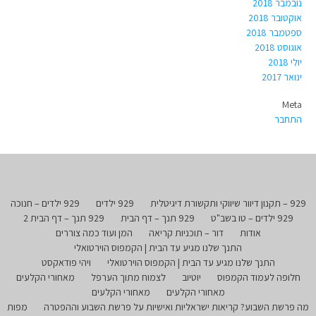
נובמבר 2018
אוקטובר 2018
ספטמבר 2018
אוגוסט 2018
יולי 2018
ינואר 2017
Meta
התחבר
929 – תקנון דיוור שיווקי ותקשורת דיגיטלית
929 ילדים
929 ילדים – חנוכה
929 ילדים – טו בשב"ט
929 תנך – דף הבית
929 תנך – דף הבית 2
אודות
דור – תוכניות קריאה
המן ועוד כמה צוררים
התנך שלנו מגיע עד הבית | הקמפוס הוירטואלי
התנך שלנו מגיע עד הבית | הקמפוס הוירטואלי
ויהי פודאקסט
חלופה לעמוד הקמפוס
יוטיוב
לצמוח מתוך הערפל
מאחורי הקלעים
מאחורי הקלעים
מאחורי הקלעים
מה פרשת השבוע? קריאות ישראליות ואישיות על פרשת השבוע וההפטרה
מפות