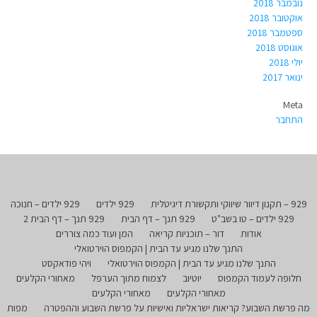
נובמבר 2018
אוקטובר 2018
ספטמבר 2018
אוגוסט 2018
יולי 2018
ינואר 2017
Meta
התחבר
929 – תקנון דיוור שיווקי ותקשורת דיגיטלית
929 ילדים
929 ילדים – חנוכה
929 ילדים – טו בשב"ט
929 תנך – דף הבית
929 תנך – דף הבית 2
אודות
דור – תוכניות קריאה
המן ועוד כמה צוררים
התנך שלנו מגיע עד הבית | הקמפוס הוירטואלי
התנך שלנו מגיע עד הבית | הקמפוס הוירטואלי
ויהי פודאקסט
חלופה לעמוד הקמפוס
יוטיוב
לצמוח מתוך הערפל
מאחורי הקלעים
מאחורי הקלעים
מאחורי הקלעים
מה פרשת השבוע? קריאות ישראליות ואישיות על פרשת השבוע וההפטרה
מפות