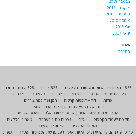
נובמבר 2018
אוקטובר 2018
ספטמבר 2018
אוגוסט 2018
יולי 2018
ינואר 2017
Meta
התחבר
929 – תקנון דיוור שיווקי ותקשורת דיגיטלית
929 ילדים
929 ילדים – חנוכה
929 ילדים – טו בשב"ט
929 תנך – דף הבית
929 תנך – דף הבית 2
אודות
דור – תוכניות קריאה
המן ועוד כמה צוררים
התנך שלנו מגיע עד הבית | הקמפוס הוירטואלי
התנך שלנו מגיע עד הבית | הקמפוס הוירטואלי
ויהי פודאקסט
חלופה לעמוד הקמפוס
יוטיוב
לצמוח מתוך הערפל
מאחורי הקלעים
מאחורי הקלעים
מאחורי הקלעים
מה פרשת השבוע? קריאות ישראליות ואישיות על פרשת השבוע וההפטרה
מפות