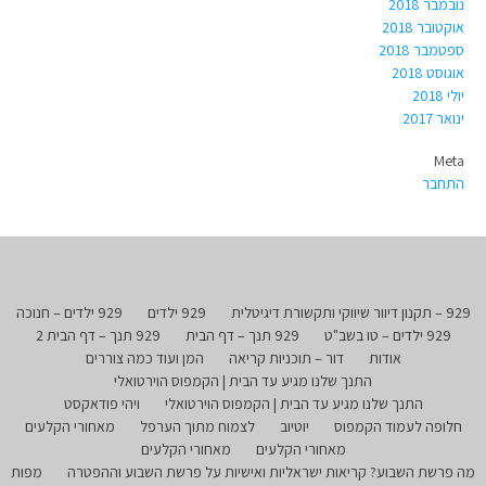
נובמבר 2018
אוקטובר 2018
ספטמבר 2018
אוגוסט 2018
יולי 2018
ינואר 2017
Meta
התחבר
929 – תקנון דיוור שיווקי ותקשורת דיגיטלית
929 ילדים
929 ילדים – חנוכה
929 ילדים – טו בשב"ט
929 תנך – דף הבית
929 תנך – דף הבית 2
אודות
דור – תוכניות קריאה
המן ועוד כמה צוררים
התנך שלנו מגיע עד הבית | הקמפוס הוירטואלי
התנך שלנו מגיע עד הבית | הקמפוס הוירטואלי
ויהי פודאקסט
חלופה לעמוד הקמפוס
יוטיוב
לצמוח מתוך הערפל
מאחורי הקלעים
מאחורי הקלעים
מאחורי הקלעים
מה פרשת השבוע? קריאות ישראליות ואישיות על פרשת השבוע וההפטרה
מפות