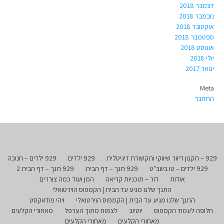
דצמבר 2018
נובמבר 2018
אוקטובר 2018
ספטמבר 2018
אוגוסט 2018
יולי 2018
ינואר 2017
Meta
התחבר
929 – תקנון דיוור שיווקי ותקשורת דיגיטלית
929 ילדים
929 ילדים – חנוכה
929 ילדים – טו בשב"ט
929 תנך – דף הבית
929 תנך – דף הבית 2
אודות
דור – תוכניות קריאה
המן ועוד כמה צוררים
התנך שלנו מגיע עד הבית | הקמפוס הוירטואלי
התנך שלנו מגיע עד הבית | הקמפוס הוירטואלי
ויהי פודאקסט
חלופה לעמוד הקמפוס
יוטיוב
לצמוח מתוך הערפל
מאחורי הקלעים
מאחורי הקלעים
מאחורי הקלעים