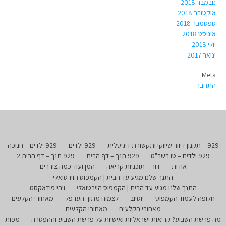
נובמבר 2018
אוקטובר 2018
ספטמבר 2018
אוגוסט 2018
יולי 2018
ינואר 2017
Meta
התחבר
929 – תקנון דיוור שיווקי ותקשורת דיגיטלית
929 ילדים
929 ילדים – חנוכה
929 ילדים – טו בשב"ט
929 תנך – דף הבית
929 תנך – דף הבית 2
אודות
דור – תוכניות קריאה
המן ועוד כמה צוררים
התנך שלנו מגיע עד הבית | הקמפוס הוירטואלי
התנך שלנו מגיע עד הבית | הקמפוס הוירטואלי
ויהי פודאקסט
חלופה לעמוד הקמפוס
יוטיוב
לצמוח מתוך הערפל
מאחורי הקלעים
מאחורי הקלעים
מאחורי הקלעים
מה פרשת השבוע? קריאות ישראליות ואישיות על פרשת השבוע וההפטרה
מפות