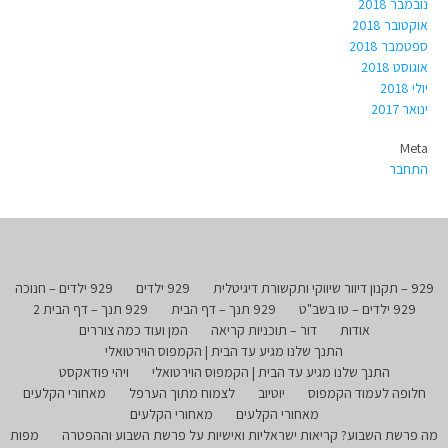
נובמבר 2018
אוקטובר 2018
ספטמבר 2018
אוגוסט 2018
יולי 2018
ינואר 2017
Meta
התחבר
929 – תקנון דיוור שיווקי ותקשורת דיגיטלית
929 ילדים
929 ילדים – חנוכה
929 ילדים – טו בשב"ט
929 תנך – דף הבית
929 תנך – דף הבית 2
אודות
דור – תוכניות קריאה
המן ועוד כמה צוררים
התנך שלנו מגיע עד הבית | הקמפוס הוירטואלי
התנך שלנו מגיע עד הבית | הקמפוס הוירטואלי
ויהי פודאקסט
חלופה לעמוד הקמפוס
יוטיוב
לצמוח מתוך הערפל
מאחורי הקלעים
מאחורי הקלעים
מאחורי הקלעים
מה פרשת השבוע? קריאות ישראליות ואישיות על פרשת השבוע וההפטרה
מפות