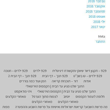
נובמבר 2018
אוקטובר 2018
ספטמבר 2018
אוגוסט 2018
יולי 2018
ינואר 2017
Meta
התחבר
929 – תקנון דיוור שיווקי ותקשורת דיגיטלית
929 ילדים
929 ילדים – חנוכה
929 ילדים – טו בשב"ט
929 תנך – דף הבית
929 תנך – דף הבית 2
אודות
דור – תוכניות קריאה
המן ועוד כמה צוררים
התנך שלנו מגיע עד הבית | הקמפוס הוירטואלי
התנך שלנו מגיע עד הבית | הקמפוס הוירטואלי
ויהי פודאקסט
חלופה לעמוד הקמפוס
יוטיוב
לצמוח מתוך הערפל
מאחורי הקלעים
מאחורי הקלעים
מאחורי הקלעים
מה פרשת השבוע? קריאות ישראליות ואישיות על פרשת השבוע וההפטרה
מפות