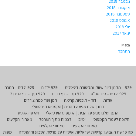
נובמבר 2018
אוקטובר 2018
ספטמבר 2018
אוגוסט 2018
יולי 2018
ינואר 2017
Meta
התחבר
929 – תקנון דיוור שיווקי ותקשורת דיגיטלית
929 ילדים
929 ילדים – חנוכה
929 ילדים – טו בשב"ט
929 תנך – דף הבית
929 תנך – דף הבית 2
אודות
דור – תוכניות קריאה
המן ועוד כמה צוררים
התנך שלנו מגיע עד הבית | הקמפוס הוירטואלי
התנך שלנו מגיע עד הבית | הקמפוס הוירטואלי
ויהי פודאקסט
חלופה לעמוד הקמפוס
יוטיוב
לצמוח מתוך הערפל
מאחורי הקלעים
מאחורי הקלעים
מאחורי הקלעים
מה פרשת השבוע? קריאות ישראליות ואישיות על פרשת השבוע וההפטרה
מפות