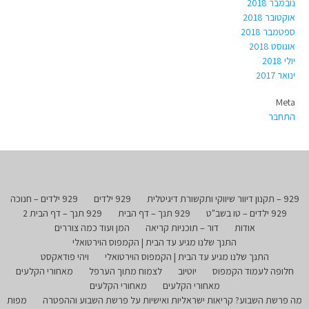
נובמבר 2018
אוקטובר 2018
ספטמבר 2018
אוגוסט 2018
יולי 2018
ינואר 2017
Meta
התחבר
929 – תקנון דיוור שיווקי ותקשורת דיגיטלית
929 ילדים
929 ילדים – חנוכה
929 ילדים – טו בשב"ט
929 תנך – דף הבית
929 תנך – דף הבית 2
אודות
דור – תוכניות קריאה
המן ועוד כמה צוררים
התנך שלנו מגיע עד הבית | הקמפוס הוירטואלי
התנך שלנו מגיע עד הבית | הקמפוס הוירטואלי
ויהי פודאקסט
חלופה לעמוד הקמפוס
יוטיוב
לצמוח מתוך הערפל
מאחורי הקלעים
מאחורי הקלעים
מאחורי הקלעים
מה פרשת השבוע? קריאות ישראליות ואישיות על פרשת השבוע וההפטרה
מפות