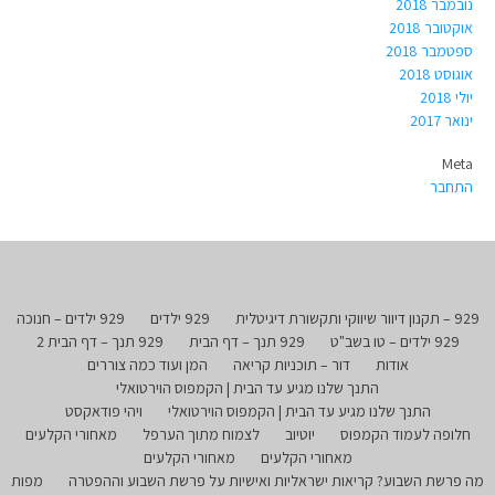
נובמבר 2018
אוקטובר 2018
ספטמבר 2018
אוגוסט 2018
יולי 2018
ינואר 2017
Meta
התחבר
929 – תקנון דיוור שיווקי ותקשורת דיגיטלית
929 ילדים
929 ילדים – חנוכה
929 ילדים – טו בשב"ט
929 תנך – דף הבית
929 תנך – דף הבית 2
אודות
דור – תוכניות קריאה
המן ועוד כמה צוררים
התנך שלנו מגיע עד הבית | הקמפוס הוירטואלי
התנך שלנו מגיע עד הבית | הקמפוס הוירטואלי
ויהי פודאקסט
חלופה לעמוד הקמפוס
יוטיוב
לצמוח מתוך הערפל
מאחורי הקלעים
מאחורי הקלעים
מאחורי הקלעים
מה פרשת השבוע? קריאות ישראליות ואישיות על פרשת השבוע וההפטרה
מפות