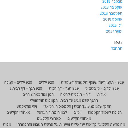
נובמבר 2018
אוקטובר 2018
ספטמבר 2018
אוגוסט 2018
יולי 2018
ינואר 2017
Meta
התחבר
929 – תקנון דיוור שיווקי ותקשורת דיגיטלית
929 ילדים
929 ילדים – חנוכה
929 ילדים – טו בשב"ט
929 תנך – דף הבית
929 תנך – דף הבית 2
אודות
דור – תוכניות קריאה
המן ועוד כמה צוררים
התנך שלנו מגיע עד הבית | הקמפוס הוירטואלי
התנך שלנו מגיע עד הבית | הקמפוס הוירטואלי
ויהי פודאקסט
חלופה לעמוד הקמפוס
יוטיוב
לצמוח מתוך הערפל
מאחורי הקלעים
מאחורי הקלעים
מאחורי הקלעים
מה פרשת השבוע? קריאות ישראליות ואישיות על פרשת השבוע וההפטרה
מפות