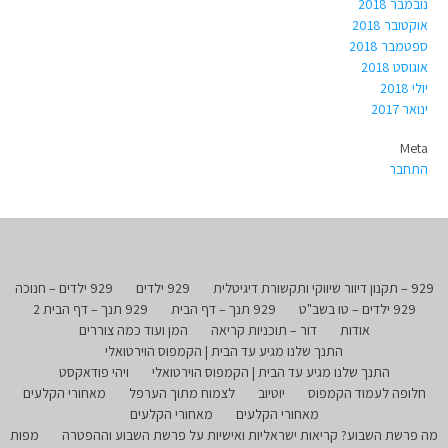
נובמבר 2018
אוקטובר 2018
ספטמבר 2018
אוגוסט 2018
יולי 2018
ינואר 2017
Meta
התחבר
929 – תקנון דיוור שיווקי ותקשורת דיגיטלית
929 ילדים
929 ילדים – חנוכה
929 ילדים – טו בשב"ט
929 תנך – דף הבית
929 תנך – דף הבית 2
אודות
דור – תוכניות קריאה
המן ועוד כמה צוררים
התנך שלנו מגיע עד הבית | הקמפוס הוירטואלי
התנך שלנו מגיע עד הבית | הקמפוס הוירטואלי
ויהי פודאקסט
חלופה לעמוד הקמפוס
יוטיוב
לצמוח מתוך הערפל
מאחורי הקלעים
מאחורי הקלעים
מאחורי הקלעים
מה פרשת השבוע? קריאות ישראליות ואישיות על פרשת השבוע וההפטרה
מפות