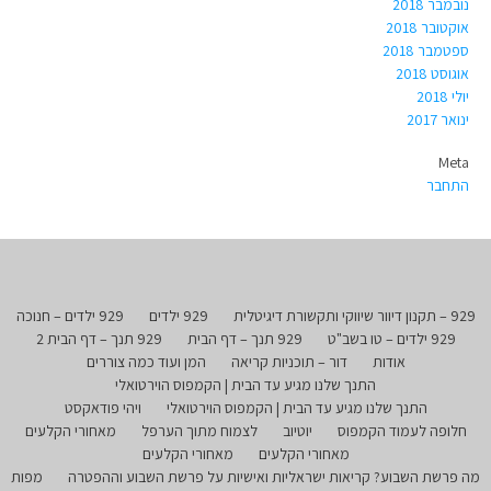
נובמבר 2018
אוקטובר 2018
ספטמבר 2018
אוגוסט 2018
יולי 2018
ינואר 2017
Meta
התחבר
929 – תקנון דיוור שיווקי ותקשורת דיגיטלית
929 ילדים
929 ילדים – חנוכה
929 ילדים – טו בשב"ט
929 תנך – דף הבית
929 תנך – דף הבית 2
אודות
דור – תוכניות קריאה
המן ועוד כמה צוררים
התנך שלנו מגיע עד הבית | הקמפוס הוירטואלי
התנך שלנו מגיע עד הבית | הקמפוס הוירטואלי
ויהי פודאקסט
חלופה לעמוד הקמפוס
יוטיוב
לצמוח מתוך הערפל
מאחורי הקלעים
מאחורי הקלעים
מאחורי הקלעים
מה פרשת השבוע? קריאות ישראליות ואישיות על פרשת השבוע וההפטרה
מפות