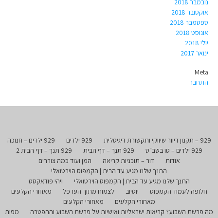
נובמבר 2018
אוקטובר 2018
ספטמבר 2018
אוגוסט 2018
יולי 2018
ינואר 2017
Meta
התחבר
929 – תקנון דיוור שיווקי ותקשורת דיגיטלית
929 ילדים
929 ילדים – חנוכה
929 ילדים – טו בשב"ט
929 תנך – דף הבית
929 תנך – דף הבית 2
אודות
דור – תוכניות קריאה
המן ועוד כמה צוררים
התנך שלנו מגיע עד הבית | הקמפוס הוירטואלי
התנך שלנו מגיע עד הבית | הקמפוס הוירטואלי
ויהי פודאקסט
חלופה לעמוד הקמפוס
יוטיוב
לצמוח מתוך הערפל
מאחורי הקלעים
מאחורי הקלעים
מאחורי הקלעים
מה פרשת השבוע? קריאות ישראליות ואישיות על פרשת השבוע וההפטרה
מפות