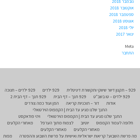
נובמבר 2018
אוקטובר 2018
ספטמבר 2018
אוגוסט 2018
יולי 2018
ינואר 2017
Meta
התחבר
929 – תקנון דיוור שיווקי ותקשורת דיגיטלית
929 ילדים
929 ילדים – חנוכה
929 ילדים – טו בשב"ט
929 תנך – דף הבית
929 תנך – דף הבית 2
אודות
דור – תוכניות קריאה
המן ועוד כמה צוררים
התנך שלנו מגיע עד הבית | הקמפוס הוירטואלי
התנך שלנו מגיע עד הבית | הקמפוס הוירטואלי
ויהי פודאקסט
חלופה לעמוד הקמפוס
יוטיוב
לצמוח מתוך הערפל
מאחורי הקלעים
מאחורי הקלעים
מאחורי הקלעים
מה פרשת השבוע? קריאות ישראליות ואישיות על פרשת השבוע וההפטרה
מפות