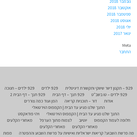
נובמבר 2018
אוקטובר 2018
ספטמבר 2018
אוגוסט 2018
יולי 2018
ינואר 2017
Meta
התחבר
929 – תקנון דיוור שיווקי ותקשורת דיגיטלית
929 ילדים
929 ילדים – חנוכה
929 ילדים – טו בשב"ט
929 תנך – דף הבית
929 תנך – דף הבית 2
אודות
דור – תוכניות קריאה
המן ועוד כמה צוררים
התנך שלנו מגיע עד הבית | הקמפוס הוירטואלי
התנך שלנו מגיע עד הבית | הקמפוס הוירטואלי
ויהי פודאקסט
חלופה לעמוד הקמפוס
יוטיוב
לצמוח מתוך הערפל
מאחורי הקלעים
מאחורי הקלעים
מאחורי הקלעים
מה פרשת השבוע? קריאות ישראליות ואישיות על פרשת השבוע וההפטרה
מפות