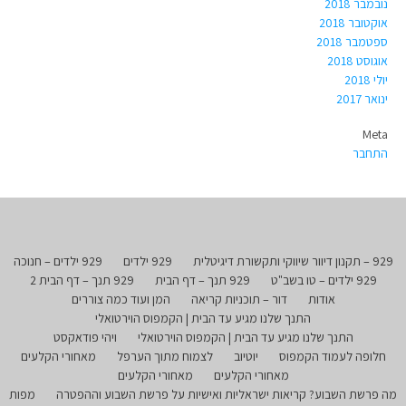
נובמבר 2018
אוקטובר 2018
ספטמבר 2018
אוגוסט 2018
יולי 2018
ינואר 2017
Meta
התחבר
929 – תקנון דיוור שיווקי ותקשורת דיגיטלית
929 ילדים
929 ילדים – חנוכה
929 ילדים – טו בשב"ט
929 תנך – דף הבית
929 תנך – דף הבית 2
אודות
דור – תוכניות קריאה
המן ועוד כמה צוררים
התנך שלנו מגיע עד הבית | הקמפוס הוירטואלי
התנך שלנו מגיע עד הבית | הקמפוס הוירטואלי
ויהי פודאקסט
חלופה לעמוד הקמפוס
יוטיוב
לצמוח מתוך הערפל
מאחורי הקלעים
מאחורי הקלעים
מאחורי הקלעים
מה פרשת השבוע? קריאות ישראליות ואישיות על פרשת השבוע וההפטרה
מפות