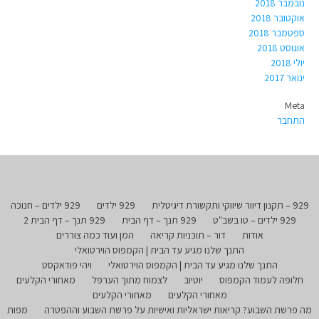
נובמבר 2018
אוקטובר 2018
ספטמבר 2018
אוגוסט 2018
יולי 2018
ינואר 2017
Meta
התחבר
929 – תקנון דיוור שיווקי ותקשורת דיגיטלית
929 ילדים
929 ילדים – חנוכה
929 ילדים – טו בשב"ט
929 תנך – דף הבית
929 תנך – דף הבית 2
אודות
דור – תוכניות קריאה
המן ועוד כמה צוררים
התנך שלנו מגיע עד הבית | הקמפוס הוירטואלי
התנך שלנו מגיע עד הבית | הקמפוס הוירטואלי
ויהי פודאקסט
חלופה לעמוד הקמפוס
יוטיוב
לצמוח מתוך הערפל
מאחורי הקלעים
מאחורי הקלעים
מאחורי הקלעים
מה פרשת השבוע? קריאות ישראליות ואישיות על פרשת השבוע וההפטרה
מפות