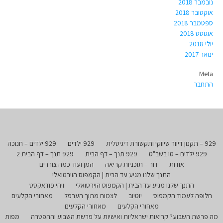
נובמבר 2018
אוקטובר 2018
ספטמבר 2018
אוגוסט 2018
יולי 2018
ינואר 2017
Meta
התחבר
929 – תקנון דיוור שיווקי ותקשורת דיגיטלית
929 ילדים
929 ילדים – חנוכה
929 ילדים – טו בשב"ט
929 תנך – דף הבית
929 תנך – דף הבית 2
אודות
דור – תוכניות קריאה
המן ועוד כמה צוררים
התנך שלנו מגיע עד הבית | הקמפוס הוירטואלי
התנך שלנו מגיע עד הבית | הקמפוס הוירטואלי
ויהי פודאקסט
חלופה לעמוד הקמפוס
יוטיוב
לצמוח מתוך הערפל
מאחורי הקלעים
מאחורי הקלעים
מאחורי הקלעים
מה פרשת השבוע? קריאות ישראליות ואישיות על פרשת השבוע וההפטרה
מפות