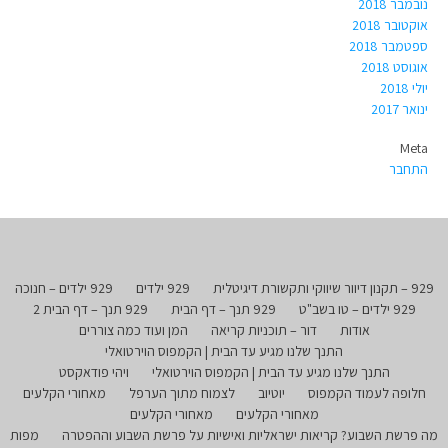
נובמבר 2018
אוקטובר 2018
ספטמבר 2018
אוגוסט 2018
יולי 2018
ינואר 2017
Meta
התחבר
929 – תקנון דיוור שיווקי ותקשורת דיגיטלית
929 ילדים
929 ילדים – חנוכה
929 ילדים – טו בשב"ט
929 תנך – דף הבית
929 תנך – דף הבית 2
אודות
דור – תוכניות קריאה
המן ועוד כמה צוררים
התנך שלנו מגיע עד הבית | הקמפוס הוירטואלי
התנך שלנו מגיע עד הבית | הקמפוס הוירטואלי
ויהי פודאקסט
חלופה לעמוד הקמפוס
יוטיוב
לצמוח מתוך הערפל
מאחורי הקלעים
מאחורי הקלעים
מאחורי הקלעים
מה פרשת השבוע? קריאות ישראליות ואישיות על פרשת השבוע וההפטרה
מפות