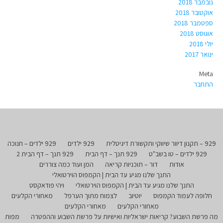
נובמבר 2018
אוקטובר 2018
ספטמבר 2018
אוגוסט 2018
יולי 2018
ינואר 2017
Meta
התחבר
929 – תקנון דיוור שיווקי ותקשורת דיגיטלית
929 ילדים
929 ילדים – חנוכה
929 ילדים – טו בשב"ט
929 תנך – דף הבית
929 תנך – דף הבית 2
אודות
דור – תוכניות קריאה
המן ועוד כמה צוררים
התנך שלנו מגיע עד הבית | הקמפוס הוירטואלי
התנך שלנו מגיע עד הבית | הקמפוס הוירטואלי
ויהי פודאקסט
חלופה לעמוד הקמפוס
יוטיוב
לצמוח מתוך הערפל
מאחורי הקלעים
מאחורי הקלעים
מאחורי הקלעים
מה פרשת השבוע? קריאות ישראליות ואישיות על פרשת השבוע וההפטרה
מפות