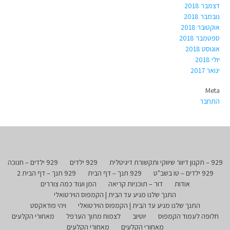
דצמבר 2018
נובמבר 2018
אוקטובר 2018
ספטמבר 2018
אוגוסט 2018
יולי 2018
ינואר 2017
Meta
התחבר
929 – תקנון דיוור שיווקי ותקשורת דיגיטלית
929 ילדים
929 ילדים – חנוכה
929 ילדים – טו בשב"ט
929 תנך – דף הבית
929 תנך – דף הבית 2
אודות
דור – תוכניות קריאה
המן ועוד כמה צוררים
התנך שלנו מגיע עד הבית | הקמפוס הוירטואלי
התנך שלנו מגיע עד הבית | הקמפוס הוירטואלי
ויהי פודאקסט
חלופה לעמוד הקמפוס
יוטיוב
לצמוח מתוך הערפל
מאחורי הקלעים
מאחורי הקלעים
מאחורי הקלעים