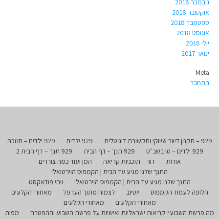
נובמבר 2018
אוקטובר 2018
ספטמבר 2018
אוגוסט 2018
יולי 2018
ינואר 2017
Meta
התחבר
929 – תקנון דיוור שיווקי ותקשורת דיגיטלית
929 ילדים
929 ילדים – חנוכה
929 ילדים – טו בשב"ט
929 תנך – דף הבית
929 תנך – דף הבית 2
אודות
דור – תוכניות קריאה
המן ועוד כמה צוררים
התנך שלנו מגיע עד הבית | הקמפוס הוירטואלי
התנך שלנו מגיע עד הבית | הקמפוס הוירטואלי
ויהי פודאקסט
חלופה לעמוד הקמפוס
יוטיוב
לצמוח מתוך הערפל
מאחורי הקלעים
מאחורי הקלעים
מאחורי הקלעים
מה פרשת השבוע? קריאות ישראליות ואישיות על פרשת השבוע וההפטרה
מפות