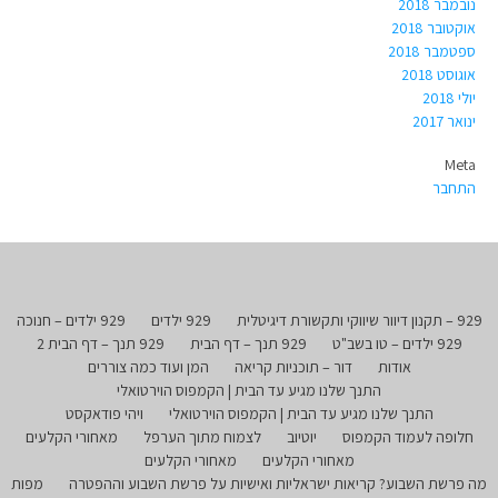
נובמבר 2018
אוקטובר 2018
ספטמבר 2018
אוגוסט 2018
יולי 2018
ינואר 2017
Meta
התחבר
929 – תקנון דיוור שיווקי ותקשורת דיגיטלית
929 ילדים
929 ילדים – חנוכה
929 ילדים – טו בשב"ט
929 תנך – דף הבית
929 תנך – דף הבית 2
אודות
דור – תוכניות קריאה
המן ועוד כמה צוררים
התנך שלנו מגיע עד הבית | הקמפוס הוירטואלי
התנך שלנו מגיע עד הבית | הקמפוס הוירטואלי
ויהי פודאקסט
חלופה לעמוד הקמפוס
יוטיוב
לצמוח מתוך הערפל
מאחורי הקלעים
מאחורי הקלעים
מאחורי הקלעים
מה פרשת השבוע? קריאות ישראליות ואישיות על פרשת השבוע וההפטרה
מפות