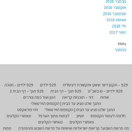
נובמבר 2018
אוקטובר 2018
ספטמבר 2018
אוגוסט 2018
יולי 2018
ינואר 2017
Meta
התחבר
929 – תקנון דיוור שיווקי ותקשורת דיגיטלית
929 ילדים
929 ילדים – חנוכה
929 ילדים – טו בשב"ט
929 תנך – דף הבית
929 תנך – דף הבית 2
אודות
דור – תוכניות קריאה
המן ועוד כמה צוררים
התנך שלנו מגיע עד הבית | הקמפוס הוירטואלי
התנך שלנו מגיע עד הבית | הקמפוס הוירטואלי
ויהי פודאקסט
חלופה לעמוד הקמפוס
יוטיוב
לצמוח מתוך הערפל
מאחורי הקלעים
מאחורי הקלעים
מאחורי הקלעים
מה פרשת השבוע? קריאות ישראליות ואישיות על פרשת השבוע וההפטרה
מפות