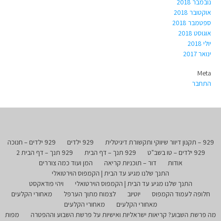
נובמבר 2018
אוקטובר 2018
ספטמבר 2018
אוגוסט 2018
יולי 2018
ינואר 2017
Meta
התחבר
929 – תקנון דיוור שיווקי ותקשורת דיגיטלית
929 ילדים
929 ילדים – חנוכה
929 ילדים – טו בשב"ט
929 תנך – דף הבית
929 תנך – דף הבית 2
אודות
דור – תוכניות קריאה
המן ועוד כמה צוררים
התנך שלנו מגיע עד הבית | הקמפוס הוירטואלי
התנך שלנו מגיע עד הבית | הקמפוס הוירטואלי
ויהי פודאקסט
חלופה לעמוד הקמפוס
יוטיוב
לצמוח מתוך הערפל
מאחורי הקלעים
מאחורי הקלעים
מאחורי הקלעים
מה פרשת השבוע? קריאות ישראליות ואישיות על פרשת השבוע וההפטרה
מפות