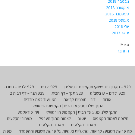
נובמבר 2018
אוקטובר 2018
ספטמבר 2018
אוגוסט 2018
יולי 2018
ינואר 2017
Meta
התחבר
929 – תקנון דיוור שיווקי ותקשורת דיגיטלית
929 ילדים
929 ילדים – חנוכה
929 ילדים – טו בשב"ט
929 תנך – דף הבית
929 תנך – דף הבית 2
אודות
דור – תוכניות קריאה
המן ועוד כמה צוררים
התנך שלנו מגיע עד הבית | הקמפוס הוירטואלי
התנך שלנו מגיע עד הבית | הקמפוס הוירטואלי
ויהי פודאקסט
חלופה לעמוד הקמפוס
יוטיוב
לצמוח מתוך הערפל
מאחורי הקלעים
מאחורי הקלעים
מאחורי הקלעים
מה פרשת השבוע? קריאות ישראליות ואישיות על פרשת השבוע וההפטרה
מפות