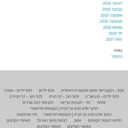
דצמבר 2018
נובמבר 2018
אוקטובר 2018
ספטמבר 2018
אוגוסט 2018
יולי 2018
ינואר 2017
Meta
התחבר
929 – תקנון דיוור שיווקי ותקשורת דיגיטלית
929 ילדים
929 ילדים – חנוכה
929 ילדים – טו בשב"ט
929 תנך – דף הבית
929 תנך – דף הבית 2
אודות
דור – תוכניות קריאה
המן ועוד כמה צוררים
התנך שלנו מגיע עד הבית | הקמפוס הוירטואלי
התנך שלנו מגיע עד הבית | הקמפוס הוירטואלי
ויהי פודאקסט
חלופה לעמוד הקמפוס
יוטיוב
לצמוח מתוך הערפל
מאחורי הקלעים
מאחורי הקלעים
מאחורי הקלעים