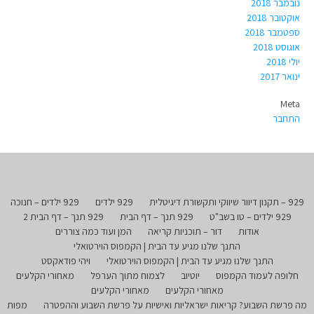
נובמבר 2018
אוקטובר 2018
ספטמבר 2018
אוגוסט 2018
יולי 2018
ינואר 2017
Meta
התחבר
929 – תקנון דיוור שיווקי ותקשורת דיגיטלית
929 ילדים
929 ילדים – חנוכה
929 ילדים – טו בשב"ט
929 תנך – דף הבית
929 תנך – דף הבית 2
אודות
דור – תוכניות קריאה
המן ועוד כמה צוררים
התנך שלנו מגיע עד הבית | הקמפוס הוירטואלי
התנך שלנו מגיע עד הבית | הקמפוס הוירטואלי
ויהי פודאקסט
חלופה לעמוד הקמפוס
יוטיוב
לצמוח מתוך הערפל
מאחורי הקלעים
מאחורי הקלעים
מאחורי הקלעים
מה פרשת השבוע? קריאות ישראליות ואישיות על פרשת השבוע וההפטרה
מפות