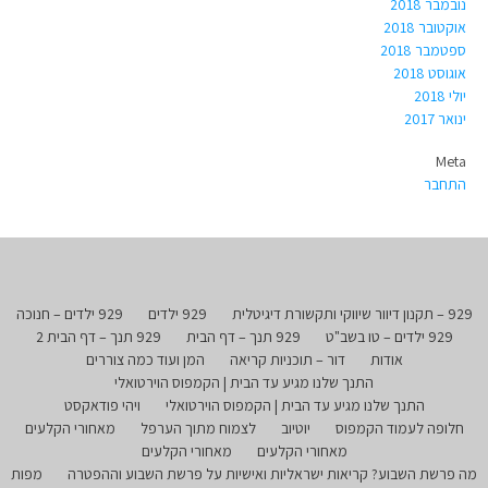
נובמבר 2018
אוקטובר 2018
ספטמבר 2018
אוגוסט 2018
יולי 2018
ינואר 2017
Meta
התחבר
929 – תקנון דיוור שיווקי ותקשורת דיגיטלית
929 ילדים
929 ילדים – חנוכה
929 ילדים – טו בשב"ט
929 תנך – דף הבית
929 תנך – דף הבית 2
אודות
דור – תוכניות קריאה
המן ועוד כמה צוררים
התנך שלנו מגיע עד הבית | הקמפוס הוירטואלי
התנך שלנו מגיע עד הבית | הקמפוס הוירטואלי
ויהי פודאקסט
חלופה לעמוד הקמפוס
יוטיוב
לצמוח מתוך הערפל
מאחורי הקלעים
מאחורי הקלעים
מאחורי הקלעים
מה פרשת השבוע? קריאות ישראליות ואישיות על פרשת השבוע וההפטרה
מפות