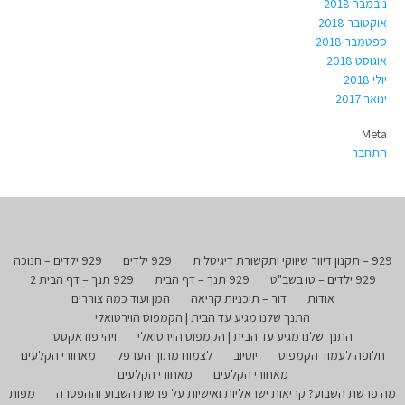
נובמבר 2018
אוקטובר 2018
ספטמבר 2018
אוגוסט 2018
יולי 2018
ינואר 2017
Meta
התחבר
929 – תקנון דיוור שיווקי ותקשורת דיגיטלית
929 ילדים
929 ילדים – חנוכה
929 ילדים – טו בשב"ט
929 תנך – דף הבית
929 תנך – דף הבית 2
אודות
דור – תוכניות קריאה
המן ועוד כמה צוררים
התנך שלנו מגיע עד הבית | הקמפוס הוירטואלי
התנך שלנו מגיע עד הבית | הקמפוס הוירטואלי
ויהי פודאקסט
חלופה לעמוד הקמפוס
יוטיוב
לצמוח מתוך הערפל
מאחורי הקלעים
מאחורי הקלעים
מאחורי הקלעים
מה פרשת השבוע? קריאות ישראליות ואישיות על פרשת השבוע וההפטרה
מפות