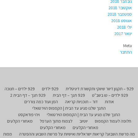
נובמבר 2018
אוקטובר 2018
ספטמבר 2018
אוגוסט 2018
יולי 2018
ינואר 2017
Meta
התחבר
929 – תקנון דיוור שיווקי ותקשורת דיגיטלית
929 ילדים
929 ילדים – חנוכה
929 ילדים – טו בשב"ט
929 תנך – דף הבית
929 תנך – דף הבית 2
אודות
דור – תוכניות קריאה
המן ועוד כמה צוררים
התנך שלנו מגיע עד הבית | הקמפוס הוירטואלי
התנך שלנו מגיע עד הבית | הקמפוס הוירטואלי
ויהי פודאקסט
חלופה לעמוד הקמפוס
יוטיוב
לצמוח מתוך הערפל
מאחורי הקלעים
מאחורי הקלעים
מאחורי הקלעים
מה פרשת השבוע? קריאות ישראליות ואישיות על פרשת השבוע וההפטרה
מפות