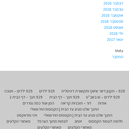
דצמבר 2018
נובמבר 2018
אוקטובר 2018
ספטמבר 2018
אוגוסט 2018
יולי 2018
ינואר 2017
Meta
התחבר
929 – תקנון דיוור שיווקי ותקשורת דיגיטלית
929 ילדים
929 ילדים – חנוכה
929 ילדים – טו בשב"ט
929 תנך – דף הבית
929 תנך – דף הבית 2
אודות
דור – תוכניות קריאה
המן ועוד כמה צוררים
התנך שלנו מגיע עד הבית | הקמפוס הוירטואלי
התנך שלנו מגיע עד הבית | הקמפוס הוירטואלי
ויהי פודאקסט
חלופה לעמוד הקמפוס
יוטיוב
לצמוח מתוך הערפל
מאחורי הקלעים
מאחורי הקלעים
מאחורי הקלעים