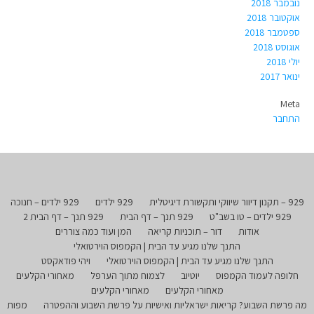
נובמבר 2018
אוקטובר 2018
ספטמבר 2018
אוגוסט 2018
יולי 2018
ינואר 2017
Meta
התחבר
929 – תקנון דיוור שיווקי ותקשורת דיגיטלית
929 ילדים
929 ילדים – חנוכה
929 ילדים – טו בשב"ט
929 תנך – דף הבית
929 תנך – דף הבית 2
אודות
דור – תוכניות קריאה
המן ועוד כמה צוררים
התנך שלנו מגיע עד הבית | הקמפוס הוירטואלי
התנך שלנו מגיע עד הבית | הקמפוס הוירטואלי
ויהי פודאקסט
חלופה לעמוד הקמפוס
יוטיוב
לצמוח מתוך הערפל
מאחורי הקלעים
מאחורי הקלעים
מאחורי הקלעים
מה פרשת השבוע? קריאות ישראליות ואישיות על פרשת השבוע וההפטרה
מפות