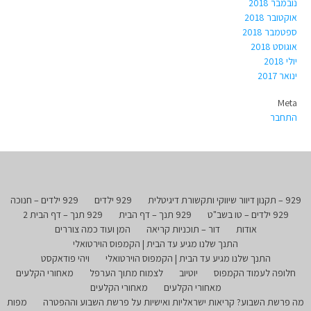
נובמבר 2018
אוקטובר 2018
ספטמבר 2018
אוגוסט 2018
יולי 2018
ינואר 2017
Meta
התחבר
929 – תקנון דיוור שיווקי ותקשורת דיגיטלית
929 ילדים
929 ילדים – חנוכה
929 ילדים – טו בשב"ט
929 תנך – דף הבית
929 תנך – דף הבית 2
אודות
דור – תוכניות קריאה
המן ועוד כמה צוררים
התנך שלנו מגיע עד הבית | הקמפוס הוירטואלי
התנך שלנו מגיע עד הבית | הקמפוס הוירטואלי
ויהי פודאקסט
חלופה לעמוד הקמפוס
יוטיוב
לצמוח מתוך הערפל
מאחורי הקלעים
מאחורי הקלעים
מאחורי הקלעים
מה פרשת השבוע? קריאות ישראליות ואישיות על פרשת השבוע וההפטרה
מפות