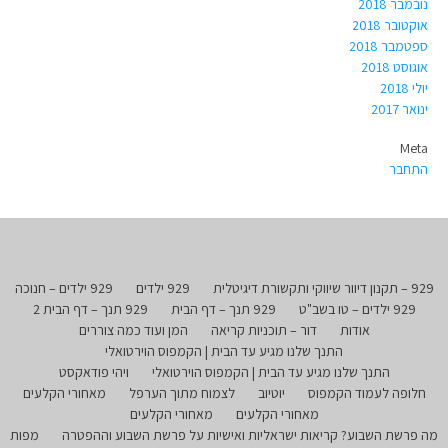
נובמבר 2018
אוקטובר 2018
ספטמבר 2018
אוגוסט 2018
יולי 2018
ינואר 2017
Meta
התחבר
929 – תקנון דיוור שיווקי ותקשורת דיגיטלית
929 ילדים
929 ילדים – חנוכה
929 ילדים – טו בשב"ט
929 תנך – דף הבית
929 תנך – דף הבית 2
אודות
דור – תוכניות קריאה
המן ועוד כמה צוררים
התנך שלנו מגיע עד הבית | הקמפוס הוירטואלי
התנך שלנו מגיע עד הבית | הקמפוס הוירטואלי
ויהי פודאקסט
חלופה לעמוד הקמפוס
יוטיוב
לצמוח מתוך הערפל
מאחורי הקלעים
מאחורי הקלעים
מאחורי הקלעים
מה פרשת השבוע? קריאות ישראליות ואישיות על פרשת השבוע וההפטרה
מפות