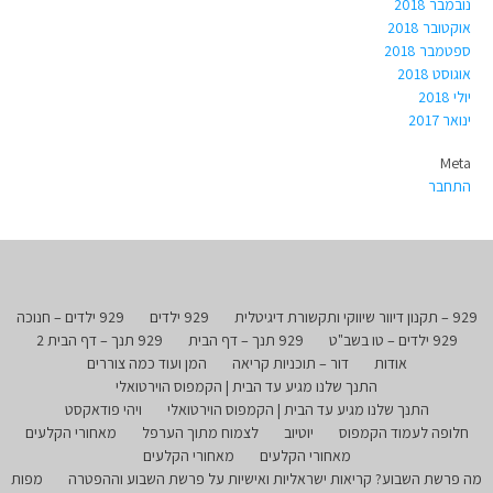
נובמבר 2018
אוקטובר 2018
ספטמבר 2018
אוגוסט 2018
יולי 2018
ינואר 2017
Meta
התחבר
929 – תקנון דיוור שיווקי ותקשורת דיגיטלית
929 ילדים
929 ילדים – חנוכה
929 ילדים – טו בשב"ט
929 תנך – דף הבית
929 תנך – דף הבית 2
אודות
דור – תוכניות קריאה
המן ועוד כמה צוררים
התנך שלנו מגיע עד הבית | הקמפוס הוירטואלי
התנך שלנו מגיע עד הבית | הקמפוס הוירטואלי
ויהי פודאקסט
חלופה לעמוד הקמפוס
יוטיוב
לצמוח מתוך הערפל
מאחורי הקלעים
מאחורי הקלעים
מאחורי הקלעים
מה פרשת השבוע? קריאות ישראליות ואישיות על פרשת השבוע וההפטרה
מפות