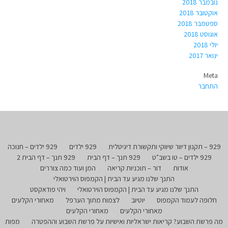
נובמבר 2018
אוקטובר 2018
ספטמבר 2018
אוגוסט 2018
יולי 2018
ינואר 2017
Meta
התחבר
929 – תקנון דיוור שיווקי ותקשורת דיגיטלית
929 ילדים
929 ילדים – חנוכה
929 ילדים – טו בשב"ט
929 תנך – דף הבית
929 תנך – דף הבית 2
אודות
דור – תוכניות קריאה
המן ועוד כמה צוררים
התנך שלנו מגיע עד הבית | הקמפוס הוירטואלי
התנך שלנו מגיע עד הבית | הקמפוס הוירטואלי
ויהי פודאקסט
חלופה לעמוד הקמפוס
יוטיוב
לצמוח מתוך הערפל
מאחורי הקלעים
מאחורי הקלעים
מאחורי הקלעים
מה פרשת השבוע? קריאות ישראליות ואישיות על פרשת השבוע וההפטרה
מפות