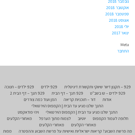
נובמבר 2018
אוקטובר 2018
ספטמבר 2018
אוגוסט 2018
יולי 2018
ינואר 2017
Meta
התחבר
929 – תקנון דיוור שיווקי ותקשורת דיגיטלית
929 ילדים
929 ילדים – חנוכה
929 ילדים – טו בשב"ט
929 תנך – דף הבית
929 תנך – דף הבית 2
אודות
דור – תוכניות קריאה
המן ועוד כמה צוררים
התנך שלנו מגיע עד הבית | הקמפוס הוירטואלי
התנך שלנו מגיע עד הבית | הקמפוס הוירטואלי
ויהי פודאקסט
חלופה לעמוד הקמפוס
יוטיוב
לצמוח מתוך הערפל
מאחורי הקלעים
מאחורי הקלעים
מאחורי הקלעים
מה פרשת השבוע? קריאות ישראליות ואישיות על פרשת השבוע וההפטרה
מפות