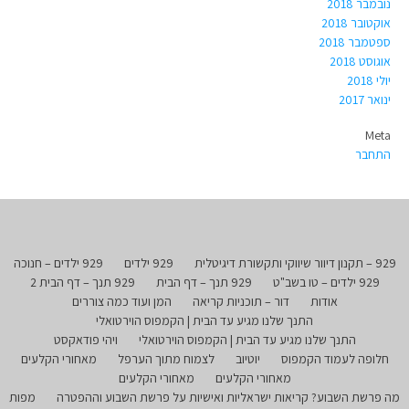
נובמבר 2018
אוקטובר 2018
ספטמבר 2018
אוגוסט 2018
יולי 2018
ינואר 2017
Meta
התחבר
929 – תקנון דיוור שיווקי ותקשורת דיגיטלית
929 ילדים
929 ילדים – חנוכה
929 ילדים – טו בשב"ט
929 תנך – דף הבית
929 תנך – דף הבית 2
אודות
דור – תוכניות קריאה
המן ועוד כמה צוררים
התנך שלנו מגיע עד הבית | הקמפוס הוירטואלי
התנך שלנו מגיע עד הבית | הקמפוס הוירטואלי
ויהי פודאקסט
חלופה לעמוד הקמפוס
יוטיוב
לצמוח מתוך הערפל
מאחורי הקלעים
מאחורי הקלעים
מאחורי הקלעים
מה פרשת השבוע? קריאות ישראליות ואישיות על פרשת השבוע וההפטרה
מפות