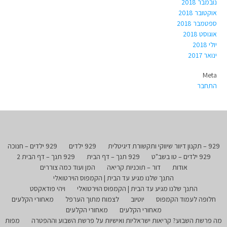
נובמבר 2018
אוקטובר 2018
ספטמבר 2018
אוגוסט 2018
יולי 2018
ינואר 2017
Meta
התחבר
929 – תקנון דיוור שיווקי ותקשורת דיגיטלית
929 ילדים
929 ילדים – חנוכה
929 ילדים – טו בשב"ט
929 תנך – דף הבית
929 תנך – דף הבית 2
אודות
דור – תוכניות קריאה
המן ועוד כמה צוררים
התנך שלנו מגיע עד הבית | הקמפוס הוירטואלי
התנך שלנו מגיע עד הבית | הקמפוס הוירטואלי
ויהי פודאקסט
חלופה לעמוד הקמפוס
יוטיוב
לצמוח מתוך הערפל
מאחורי הקלעים
מאחורי הקלעים
מאחורי הקלעים
מה פרשת השבוע? קריאות ישראליות ואישיות על פרשת השבוע וההפטרה
מפות