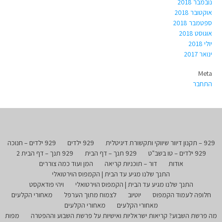
נובמבר 2018
אוקטובר 2018
ספטמבר 2018
אוגוסט 2018
יולי 2018
ינואר 2017
Meta
התחבר
929 – תקנון דיוור שיווקי ותקשורת דיגיטלית
929 ילדים
929 ילדים – חנוכה
929 ילדים – טו בשב"ט
929 תנך – דף הבית
929 תנך – דף הבית 2
אודות
דור – תוכניות קריאה
המן ועוד כמה צוררים
התנך שלנו מגיע עד הבית | הקמפוס הוירטואלי
התנך שלנו מגיע עד הבית | הקמפוס הוירטואלי
ויהי פודאקסט
חלופה לעמוד הקמפוס
יוטיוב
לצמוח מתוך הערפל
מאחורי הקלעים
מאחורי הקלעים
מאחורי הקלעים
מה פרשת השבוע? קריאות ישראליות ואישיות על פרשת השבוע וההפטרה
מפות