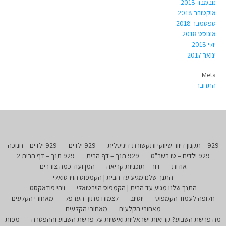
נובמבר 2018
אוקטובר 2018
ספטמבר 2018
אוגוסט 2018
יולי 2018
ינואר 2017
Meta
התחבר
929 – תקנון דיוור שיווקי ותקשורת דיגיטלית
929 ילדים
929 ילדים – חנוכה
929 ילדים – טו בשב"ט
929 תנך – דף הבית
929 תנך – דף הבית 2
אודות
דור – תוכניות קריאה
המן ועוד כמה צוררים
התנך שלנו מגיע עד הבית | הקמפוס הוירטואלי
התנך שלנו מגיע עד הבית | הקמפוס הוירטואלי
ויהי פודאקסט
חלופה לעמוד הקמפוס
יוטיוב
לצמוח מתוך הערפל
מאחורי הקלעים
מאחורי הקלעים
מאחורי הקלעים
מה פרשת השבוע? קריאות ישראליות ואישיות על פרשת השבוע וההפטרה
מפות