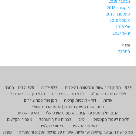
נובמבר 2018
אוקטובר 2018
ספטמבר 2018
אוגוסט 2018
יולי 2018
ינואר 2017
Meta
התחבר
929 – תקנון דיוור שיווקי ותקשורת דיגיטלית
929 ילדים
929 ילדים – חנוכה
929 ילדים – טו בשב"ט
929 תנך – דף הבית
929 תנך – דף הבית 2
אודות
דור – תוכניות קריאה
המן ועוד כמה צוררים
התנך שלנו מגיע עד הבית | הקמפוס הוירטואלי
התנך שלנו מגיע עד הבית | הקמפוס הוירטואלי
ויהי פודאקסט
חלופה לעמוד הקמפוס
יוטיוב
לצמוח מתוך הערפל
מאחורי הקלעים
מאחורי הקלעים
מאחורי הקלעים
מה פרשת השבוע? קריאות ישראליות ואישיות על פרשת השבוע וההפטרה
מפות