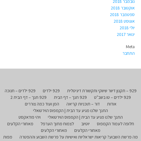
נובמבר 2018
אוקטובר 2018
ספטמבר 2018
אוגוסט 2018
יולי 2018
ינואר 2017
Meta
התחבר
929 – תקנון דיוור שיווקי ותקשורת דיגיטלית
929 ילדים
929 ילדים – חנוכה
929 ילדים – טו בשב"ט
929 תנך – דף הבית
929 תנך – דף הבית 2
אודות
דור – תוכניות קריאה
המן ועוד כמה צוררים
התנך שלנו מגיע עד הבית | הקמפוס הוירטואלי
התנך שלנו מגיע עד הבית | הקמפוס הוירטואלי
ויהי פודאקסט
חלופה לעמוד הקמפוס
יוטיוב
לצמוח מתוך הערפל
מאחורי הקלעים
מאחורי הקלעים
מאחורי הקלעים
מה פרשת השבוע? קריאות ישראליות ואישיות על פרשת השבוע וההפטרה
מפות