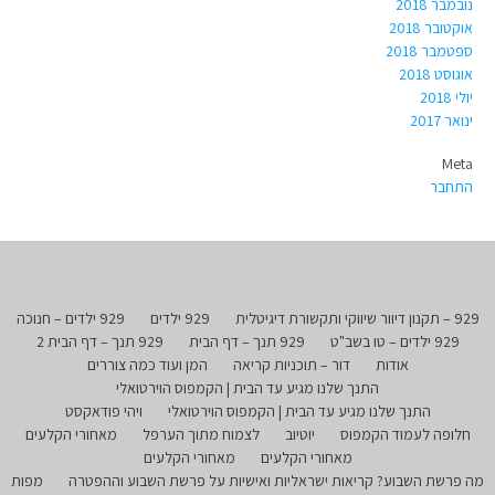
נובמבר 2018
אוקטובר 2018
ספטמבר 2018
אוגוסט 2018
יולי 2018
ינואר 2017
Meta
התחבר
929 – תקנון דיוור שיווקי ותקשורת דיגיטלית
929 ילדים
929 ילדים – חנוכה
929 ילדים – טו בשב"ט
929 תנך – דף הבית
929 תנך – דף הבית 2
אודות
דור – תוכניות קריאה
המן ועוד כמה צוררים
התנך שלנו מגיע עד הבית | הקמפוס הוירטואלי
התנך שלנו מגיע עד הבית | הקמפוס הוירטואלי
ויהי פודאקסט
חלופה לעמוד הקמפוס
יוטיוב
לצמוח מתוך הערפל
מאחורי הקלעים
מאחורי הקלעים
מאחורי הקלעים
מה פרשת השבוע? קריאות ישראליות ואישיות על פרשת השבוע וההפטרה
מפות