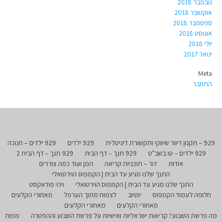
נובמבר 2018
אוקטובר 2018
ספטמבר 2018
אוגוסט 2018
יולי 2018
ינואר 2017
Meta
התחבר
929 – תקנון דיוור שיווקי ותקשורת דיגיטלית
929 ילדים
929 ילדים – חנוכה
929 ילדים – טו בשב"ט
929 תנך – דף הבית
929 תנך – דף הבית 2
אודות
דור – תוכניות קריאה
המן ועוד כמה צוררים
התנך שלנו מגיע עד הבית | הקמפוס הוירטואלי
התנך שלנו מגיע עד הבית | הקמפוס הוירטואלי
ויהי פודאקסט
חלופה לעמוד הקמפוס
יוטיוב
לצמוח מתוך הערפל
מאחורי הקלעים
מאחורי הקלעים
מאחורי הקלעים
מה פרשת השבוע? קריאות ישראליות ואישיות על פרשת השבוע וההפטרה
מפות