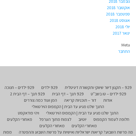
נובמבר 2018
אוקטובר 2018
ספטמבר 2018
אוגוסט 2018
יולי 2018
ינואר 2017
Meta
התחבר
929 – תקנון דיוור שיווקי ותקשורת דיגיטלית
929 ילדים
929 ילדים – חנוכה
929 ילדים – טו בשב"ט
929 תנך – דף הבית
929 תנך – דף הבית 2
אודות
דור – תוכניות קריאה
המן ועוד כמה צוררים
התנך שלנו מגיע עד הבית | הקמפוס הוירטואלי
התנך שלנו מגיע עד הבית | הקמפוס הוירטואלי
ויהי פודאקסט
חלופה לעמוד הקמפוס
יוטיוב
לצמוח מתוך הערפל
מאחורי הקלעים
מאחורי הקלעים
מאחורי הקלעים
מה פרשת השבוע? קריאות ישראליות ואישיות על פרשת השבוע וההפטרה
מפות